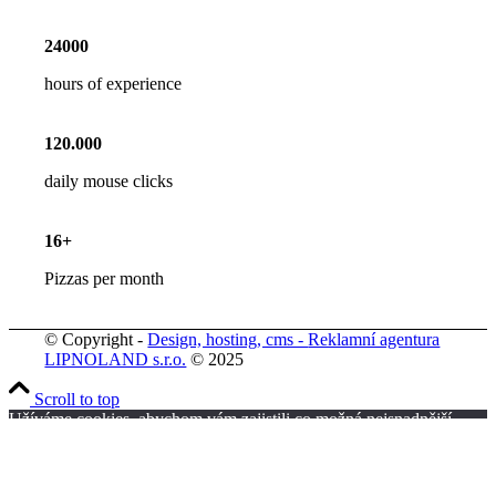
24000
hours of experience
120
.
000
daily mouse clicks
16
+
Pizzas per month
© Copyright -
Design, hosting, cms -
Reklamní agentura
LIPNOLAND s.r.o.
© 2025
Scroll to top
Užíváme cookies, abychom vám zajistili co možná nejsnadnější
použití našich webových stránek. Pokud budete nadále prohlížet
naše stránky předpokládáme, že s použitím cookies souhlasíte.
Souhlasím
Nesouhlasím