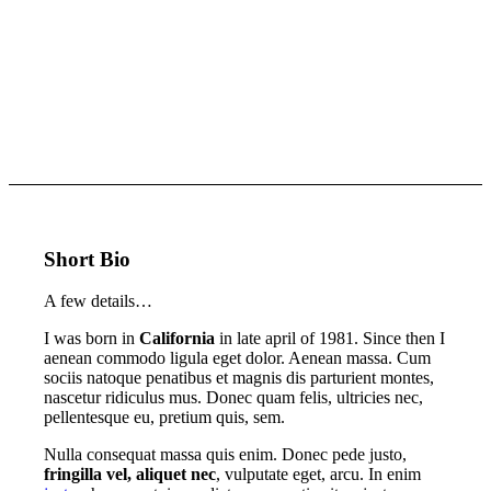
Short Bio
A few details…
I was born in
California
in late april of 1981. Since then I
aenean commodo ligula eget dolor. Aenean massa. Cum
sociis natoque penatibus et magnis dis parturient montes,
nascetur ridiculus mus. Donec quam felis, ultricies nec,
pellentesque eu, pretium quis, sem.
Nulla consequat massa quis enim. Donec pede justo,
fringilla vel, aliquet nec
, vulputate eget, arcu. In enim